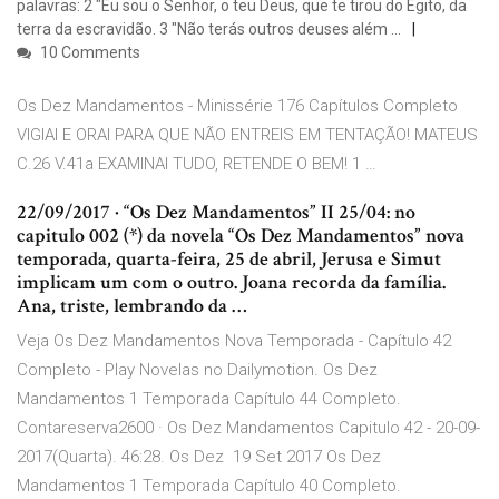
palavras: 2 "Eu sou o Senhor, o teu Deus, que te tirou do Egito, da
terra da escravidão. 3 "Não terás outros deuses além …
10 Comments
Os Dez Mandamentos - Minissérie 176 Capítulos Completo
VIGIAI E ORAI PARA QUE NÃO ENTREIS EM TENTAÇÃO! MATEUS
C.26 V.41a EXAMINAI TUDO, RETENDE O BEM! 1 …
22/09/2017 · “Os Dez Mandamentos” II 25/04: no
capitulo 002 (*) da novela “Os Dez Mandamentos” nova
temporada, quarta-feira, 25 de abril, Jerusa e Simut
implicam um com o outro. Joana recorda da família.
Ana, triste, lembrando da …
Veja Os Dez Mandamentos Nova Temporada - Capítulo 42
Completo - Play Novelas no Dailymotion. Os Dez
Mandamentos 1 Temporada Capítulo 44 Completo.
Contareserva2600 · Os Dez Mandamentos Capitulo 42 - 20-09-
2017(Quarta). 46:28. Os Dez 19 Set 2017 Os Dez
Mandamentos 1 Temporada Capítulo 40 Completo.