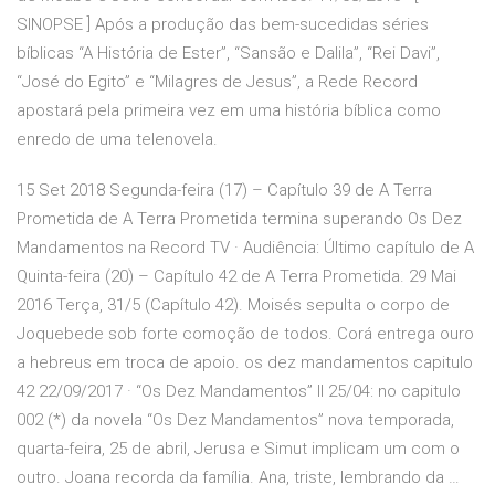
SINOPSE ] Após a produção das bem-sucedidas séries
bíblicas “A História de Ester”, “Sansão e Dalila”, “Rei Davi”,
“José do Egito” e “Milagres de Jesus”, a Rede Record
apostará pela primeira vez em uma história bíblica como
enredo de uma telenovela.
15 Set 2018 Segunda-feira (17) – Capítulo 39 de A Terra
Prometida de A Terra Prometida termina superando Os Dez
Mandamentos na Record TV · Audiência: Último capítulo de A
Quinta-feira (20) – Capítulo 42 de A Terra Prometida. 29 Mai
2016 Terça, 31/5 (Capítulo 42). Moisés sepulta o corpo de
Joquebede sob forte comoção de todos. Corá entrega ouro
a hebreus em troca de apoio. os dez mandamentos capitulo
42 22/09/2017 · “Os Dez Mandamentos” II 25/04: no capitulo
002 (*) da novela “Os Dez Mandamentos” nova temporada,
quarta-feira, 25 de abril, Jerusa e Simut implicam um com o
outro. Joana recorda da família. Ana, triste, lembrando da …