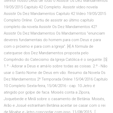
Senhor nosso Deus de todo o Assistir Os Dez Mandamentos
19/05/2015 Capitulo 42 Completo. Assistir vídeo novela
Assistir Os Dez Mandamentos Capitulo 42 Video 19/05/2015
Completo Online. Curtiu de assistir ao último capítulo
completo da novela Assistir Os Dez Mandamentos 42?
Assistir Os Dez Mandamentos Os Mandamentos "enunciam
deveres fundamentais do homem para com Deus e para
com o próximo e para com a Igreja". [4] A fórmula de
catequese dos Dez Mandamentos proposta pelo
Compêndio do Catecismo da Igreja Católica é o seguinte: [5]
1.º - Adorar a Deus e amá-lo sobre todas as coisas. 2.º - Não
usar o Santo Nome de Deus em vão. Resumo da Novela Os
Dez Mandamentos 2ª Temporada Online 15/04/2016 Capítulo
10 Completo Sexta-feira, 15/04/2016 - cap. 10 Jetro é
atingido por golpe de faca. Moisés conta a Zípora,
Joquebede e Miriã sobre o casamento de Betânia. Moisés,
Arão e Josué estranham Betânia aceitar se casar com o rei
de Moabe e Jetro concordar com isso. 11/08/2015 · [